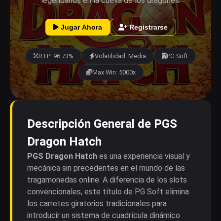
legendarios en la cueva de los dragones.
Jugar Ahora
Registrarse
RTP: 96.73%
Volatilidad: Media
PG Soft
Max Win: 5000x
Descripción General de PGS
Dragon Hatch
PGS Dragon Hatch
es una experiencia visual y
mecánica sin precedentes en el mundo de las
tragamonedas online. A diferencia de los slots
convencionales, este título de PG Soft elimina
los carretes giratorios tradicionales para
introducir un sistema de cuadrícula dinámico