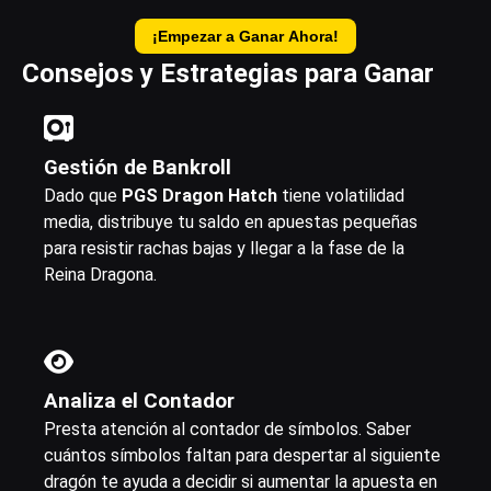
¡Empezar a Ganar Ahora!
Consejos y Estrategias para Ganar
Gestión de Bankroll
Dado que
PGS Dragon Hatch
tiene volatilidad
media, distribuye tu saldo en apuestas pequeñas
para resistir rachas bajas y llegar a la fase de la
Reina Dragona.
Analiza el Contador
Presta atención al contador de símbolos. Saber
cuántos símbolos faltan para despertar al siguiente
dragón te ayuda a decidir si aumentar la apuesta en