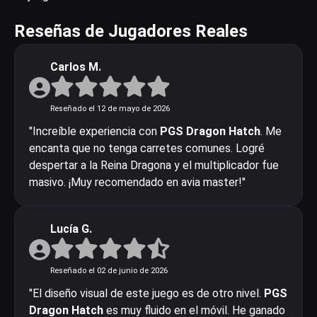
Reseñas de Jugadores Reales
Carlos M.
Reseñado el 12 de mayo de 2026
"Increíble experiencia con
PGS Dragon Hatch
. Me
encanta que no tenga carretes comunes. Logré
despertar a la Reina Dragona y el multiplicador fue
masivo. ¡Muy recomendado en avia master!"
Lucía G.
Reseñado el 02 de junio de 2026
"El diseño visual de este juego es de otro nivel.
PGS
Dragon Hatch
es muy fluido en el móvil. He ganado