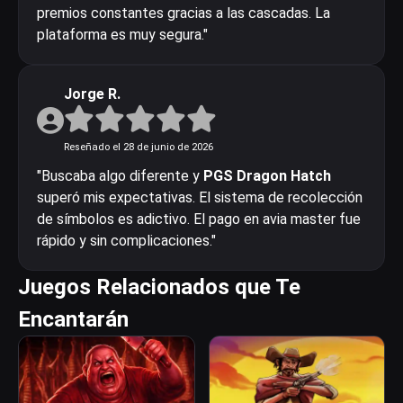
premios constantes gracias a las cascadas. La
plataforma es muy segura."
Jorge R.
Reseñado el 28 de junio de 2026
"Buscaba algo diferente y
PGS Dragon Hatch
superó mis expectativas. El sistema de recolección
de símbolos es adictivo. El pago en avia master fue
rápido y sin complicaciones."
Juegos Relacionados que Te
Encantarán