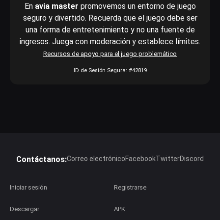
En
avia master
promovemos un entorno de juego
seguro y divertido. Recuerda que el juego debe ser
una forma de entretenimiento y no una fuente de
ingresos. Juega con moderación y establece límites.
Recursos de apoyo para el juego problemático
ID de Sesión Segura: #42819
Contáctanos:
Correo electrónico
Facebook
Twitter
Discord
Iniciar sesión
Registrarse
Descargar
APK