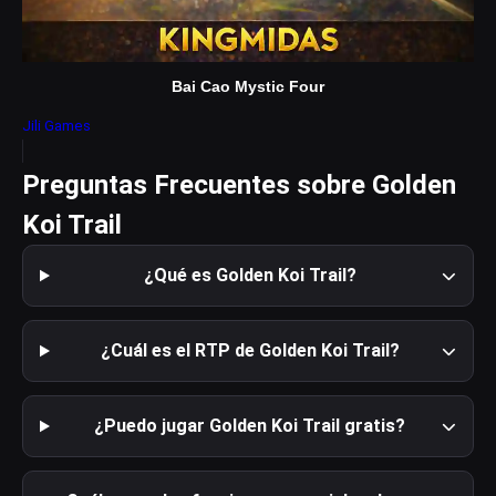
Bai Cao Mystic Four
Jili Games
Preguntas Frecuentes sobre Golden
Koi Trail
¿Qué es Golden Koi Trail?
¿Cuál es el RTP de Golden Koi Trail?
¿Puedo jugar Golden Koi Trail gratis?