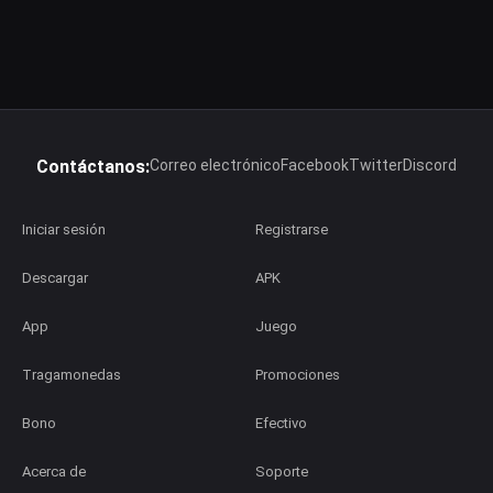
Contáctanos:
Correo electrónico
Facebook
Twitter
Discord
Iniciar sesión
Registrarse
Descargar
APK
App
Juego
Tragamonedas
Promociones
Bono
Efectivo
Acerca de
Soporte