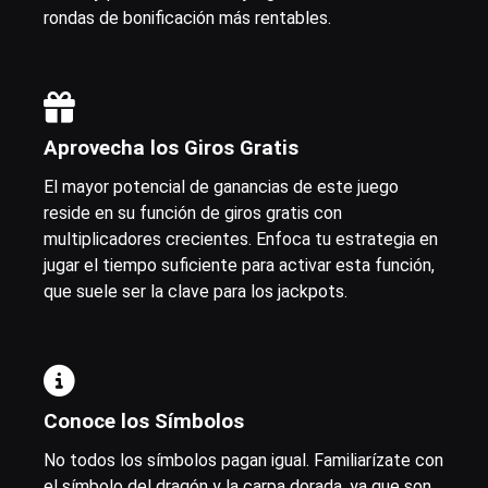
rondas de bonificación más rentables.
Aprovecha los Giros Gratis
El mayor potencial de ganancias de este juego
reside en su función de giros gratis con
multiplicadores crecientes. Enfoca tu estrategia en
jugar el tiempo suficiente para activar esta función,
que suele ser la clave para los jackpots.
Conoce los Símbolos
No todos los símbolos pagan igual. Familiarízate con
el símbolo del dragón y la carpa dorada, ya que son