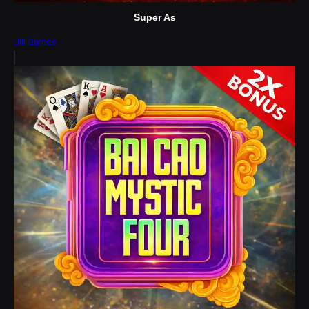
Super As
Jili Games