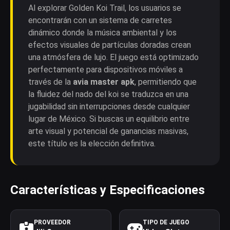
Al explorar Golden Koi Trail, los usuarios se
encontrarán con un sistema de carretes
dinámico donde la música ambiental y los
efectos visuales de partículas doradas crean
una atmósfera de lujo. El juego está optimizado
perfectamente para dispositivos móviles a
través de la
avia master apk
, permitiendo que
la fluidez del nado del koi se traduzca en una
jugabilidad sin interrupciones desde cualquier
lugar de México. Si buscas un equilibrio entre
arte visual y potencial de ganancias masivas,
este título es la elección definitiva.
Características y Especificaciones
PROVEEDOR
TIPO DE JUEGO