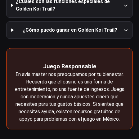
¿Cuáles son las funciones especiales de
Golden Koi Trail?
¿Cómo puedo ganar en Golden Koi Trail?
Juego Responsable
En avia master nos preocupamos por tu bienestar.
Recuerda que el casino es una forma de
entretenimiento, no una fuente de ingresos. Juega
con moderación y nunca apuestes dinero que
necesites para tus gastos básicos. Si sientes que
necesitas ayuda, existen recursos gratuitos de
apoyo para problemas con el juego en México.