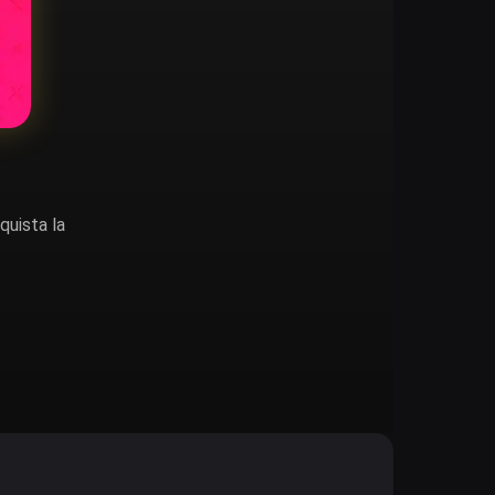
quista la