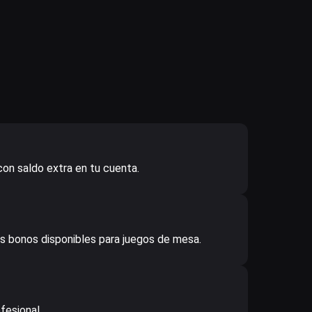
on saldo extra en tu cuenta.
os bonos disponibles para juegos de mesa.
fesional.