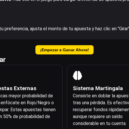
 preferencia, ajusta el monto de tu apuesta y haz clic en "Girar"
¡Empezar a Ganar Ahora!
ar
stas Externas
Sistema Martingala
scas mayor probabilidad de
Consiste en doblar la apues
, enfócate en Rojo/Negro o
tras una pérdida. Es efectiv
mpar. Estas apuestas tienen
recuperar fondos rápidamen
un 50% de probabilidad de
aunque requiere un saldo
considerable en tu cuenta.