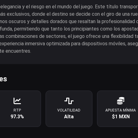
 elegancia y el riesgo en el mundo del juego. Este título transpo
s exclusivos, donde el destino se decide con el giro de una rueda
onos oscuros y detalles dorados que resaltan la profesionalidad 
ofunda, permitiendo que tanto los principiantes como los aposta
s combinaciones de sectores, el juego ofrece una flexibilidad t
 experiencia inmersiva optimizada para dispositivos móviles, aseg
te encuentres.
nes
RTP
VOLATILIDAD
APUESTA MÍNIMA
97.3%
Alta
$1 MXN