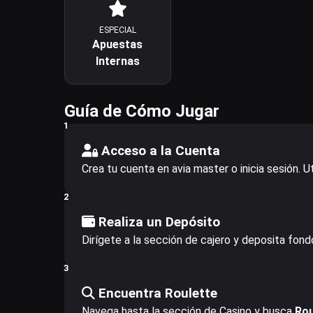
ESPECIAL
Apuestas
Internas
Guía de Cómo Jugar
1
Acceso a la Cuenta
Crea tu cuenta en avia master o inicia sesión. U
2
Realiza un Depósito
Dirígete a la sección de cajero y deposita fon
3
Encuentra Roulette
Navega hasta la sección de Casino y busca
Rou