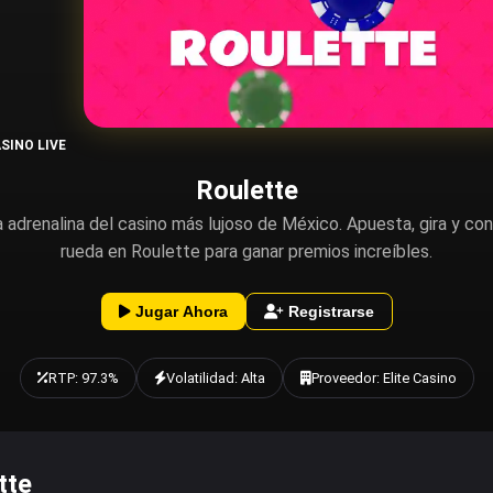
SINO LIVE
Roulette
a adrenalina del casino más lujoso de México. Apuesta, gira y con
rueda en Roulette para ganar premios increíbles.
Jugar Ahora
Registrarse
RTP: 97.3%
Volatilidad: Alta
Proveedor: Elite Casino
tte