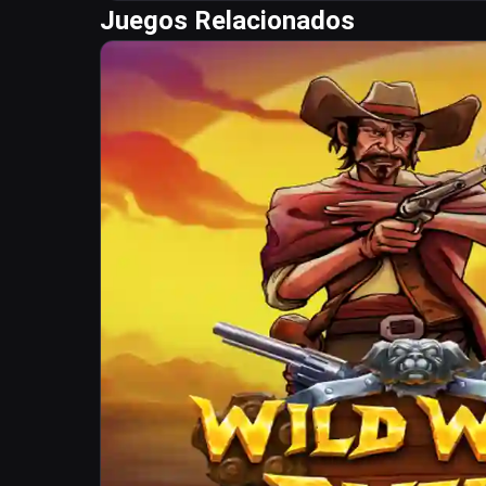
Juegos Relacionados