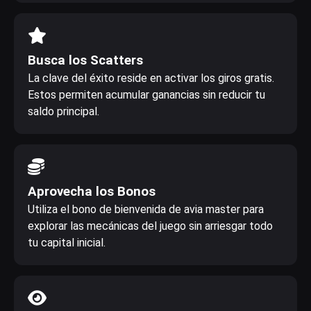
Busca los Scatters
La clave del éxito reside en activar los giros gratis.
Estos permiten acumular ganancias sin reducir tu
saldo principal.
Aprovecha los Bonos
Utiliza el bono de bienvenida de avia master para
explorar las mecánicas del juego sin arriesgar todo
tu capital inicial.