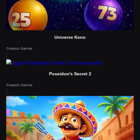
Universe Keno
Oceanic Games
Poseidon's Secret 2
Oceanic Games