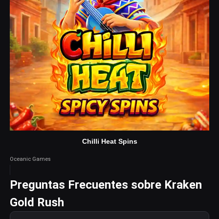
Chilli Heat Spins
Oceanic Games
Preguntas Frecuentes sobre Kraken
Gold Rush