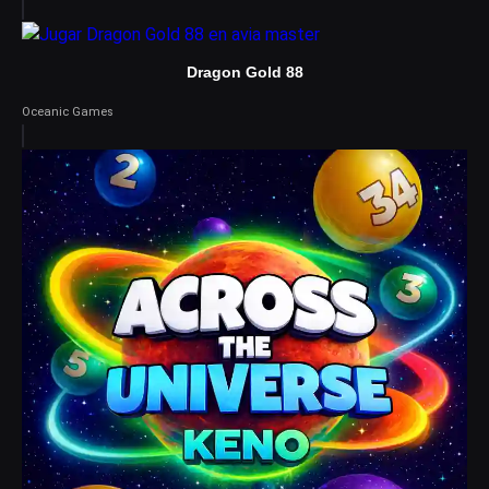
Dragon Gold 88
Oceanic Games