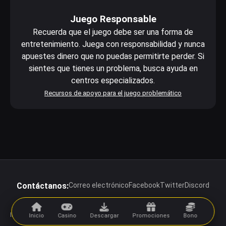
Juego Responsable
Recuerda que el juego debe ser una forma de
entretenimiento. Juega con responsabilidad y nunca
apuestes dinero que no puedas permitirte perder. Si
sientes que tienes un problema, busca ayuda en
centros especializados.
Recursos de apoyo para el juego problemático
Contáctanos:
Correo electrónico
Facebook
Twitter
Discord
Iniciar sesión
Registrarse
Inicio
Casino
Descargar
Promociones
Bono