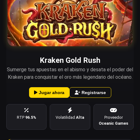
Kraken Gold Rush
Sumerge tus apuestas en el abismo y desata el poder del
Kraken para conquistar el oro más legendario del océano.
Jugar ahora
Registrarse
RTP
96.5%
Volatilidad
Alta
Proveedor
Oceanic Games