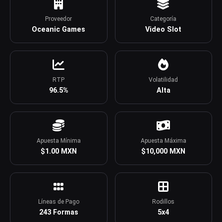
Proveedor
Categoría
Oceanic Games
Video Slot
RTP
Volatilidad
96.5%
Alta
Apuesta Mínima
Apuesta Máxima
$1.00 MXN
$10,000 MXN
Líneas de Pago
Rodillos
243 Formas
5x4