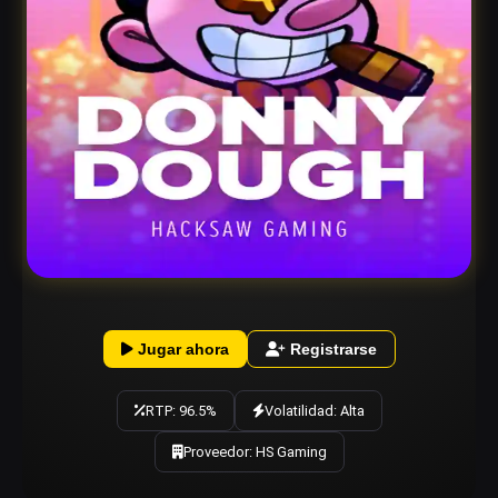
Jugar ahora
Registrarse
RTP: 96.5%
Volatilidad: Alta
Proveedor: HS Gaming