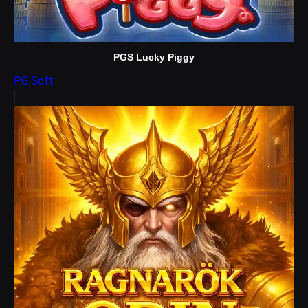
PGS Lucky Piggy
PG Soft