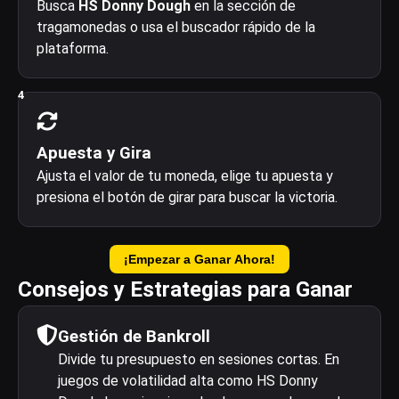
Busca
HS Donny Dough
en la sección de
tragamonedas o usa el buscador rápido de la
plataforma.
4
Apuesta y Gira
Ajusta el valor de tu moneda, elige tu apuesta y
presiona el botón de girar para buscar la victoria.
¡Empezar a Ganar Ahora!
Consejos y Estrategias para Ganar
Gestión de Bankroll
Divide tu presupuesto en sesiones cortas. En
juegos de volatilidad alta como HS Donny