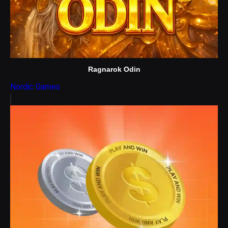
Ragnarok Odin
Nordic Games