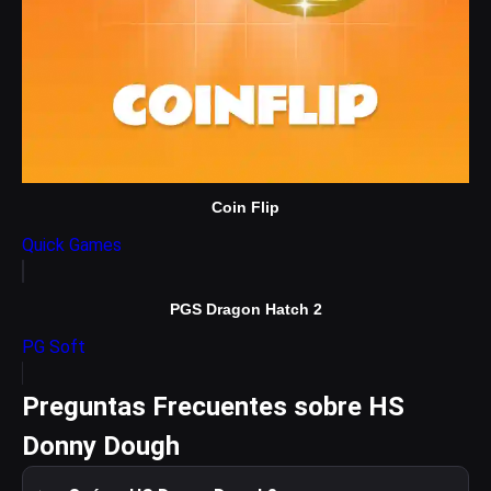
Coin Flip
Quick Games
PGS Dragon Hatch 2
PG Soft
Preguntas Frecuentes sobre HS
Donny Dough