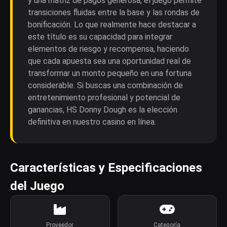
y una matriz de pagos generosa, el juego permite
transiciones fluidas entre la base y las rondas de
bonificación. Lo que realmente hace destacar a
este título es su capacidad para integrar
elementos de riesgo y recompensa, haciendo
que cada apuesta sea una oportunidad real de
transformar un monto pequeño en una fortuna
considerable. Si buscas una combinación de
entretenimiento profesional y potencial de
ganancias, HS Donny Dough es la elección
definitiva en nuestro casino en línea.
Características y Especificaciones
del Juego
Proveedor
Categoría