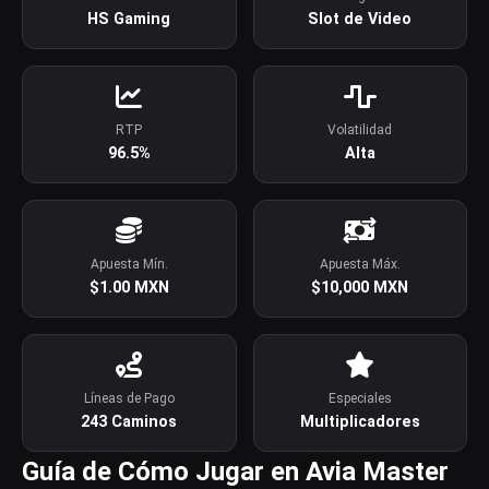
HS Gaming
Slot de Video
RTP
Volatilidad
96.5%
Alta
Apuesta Mín.
Apuesta Máx.
$1.00 MXN
$10,000 MXN
Líneas de Pago
Especiales
243 Caminos
Multiplicadores
Guía de Cómo Jugar en Avia Master